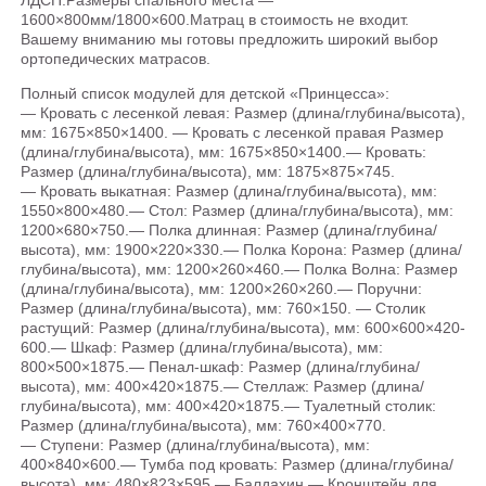
1600×800мм/1800×600.Матрац в стоимость не входит.
Вашему вниманию мы готовы предложить широкий выбор
ортопедических матрасов.
Полный список модулей для детской «Принцесса»:
— Кровать с лесенкой левая: Размер (длина/глубина/высота),
мм: 1675×850×1400. — Кровать с лесенкой правая Размер
(длина/глубина/высота), мм: 1675×850×1400.— Кровать:
Размер (длина/глубина/высота), мм: 1875×875×745.
— Кровать выкатная: Размер (длина/глубина/высота), мм:
1550×800×480.— Стол: Размер (длина/глубина/высота), мм:
1200×680×750.— Полка длинная: Размер (длина/глубина/
высота), мм: 1900×220×330.— Полка Корона: Размер (длина/
глубина/высота), мм: 1200×260×460.— Полка Волна: Размер
(длина/глубина/высота), мм: 1200×260×260.— Поручни:
Размер (длина/глубина/высота), мм: 760×150. — Столик
растущий: Размер (длина/глубина/высота), мм: 600×600×420-
600.— Шкаф: Размер (длина/глубина/высота), мм:
800×500×1875.— Пенал-шкаф: Размер (длина/глубина/
высота), мм: 400×420×1875.— Стеллаж: Размер (длина/
глубина/высота), мм: 400×420×1875.— Туалетный столик:
Размер (длина/глубина/высота), мм: 760×400×770.
— Ступени: Размер (длина/глубина/высота), мм:
400×840×600.— Тумба под кровать: Размер (длина/глубина/
высота), мм: 480×823×595.— Балдахин — Кронштейн для