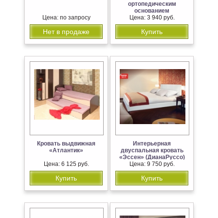
ортопедическим
основанием
Цена: по запросу
800,900,1200,1400,1600,1800
Цена: 3 940 руб.
мм (Гарун)
Нет в продаже
Купить
Кровать выдвижная
Интерьерная
«Атлантик»
двуспальная кровать
«Эссен» (ДианаРуссо)
Цена: 6 125 руб.
Цена: 9 750 руб.
СУПЕР ЦЕНА
Купить
Купить